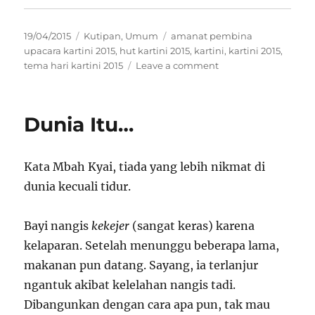
t
t
t
t
o
o
o
o
s
s
s
p
h
h
h
r
Posted
Categories
Tags
19/04/2015
Kutipan
,
Umum
amanat pembina
a
a
a
i
r
r
r
n
on
upacara kartini 2015
,
hut kartini 2015
,
kartini
,
kartini 2015
,
e
e
e
t
o
o
o
(
on
tema hari kartini 2015
Leave a comment
n
n
n
O
Amanat
T
F
W
p
w
a
h
e
Pembina
i
c
a
n
Upacara
t
e
t
s
Dunia Itu…
t
b
s
i
Hari
e
o
A
n
r
o
p
n
Kartini
(
k
p
e
O
(
(
w
p
O
O
w
Kata Mbah Kyai, tiada yang lebih nikmat di
e
p
p
i
n
e
e
n
dunia kecuali tidur.
s
n
n
d
i
s
s
o
n
i
i
w
n
n
n
)
Bayi nangis
kekejer
(sangat keras) karena
e
n
n
w
e
e
kelaparan. Setelah menunggu beberapa lama,
w
w
w
i
w
w
makanan pun datang. Sayang, ia terlanjur
n
i
i
d
n
n
ngantuk akibat kelelahan nangis tadi.
o
d
d
w
o
o
)
w
w
Dibangunkan dengan cara apa pun, tak mau
)
)