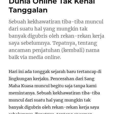
Dunia Online Tak Kenal
Kondisinya
i
c
a
n
Mengenaskan
t
e
t
s
Tanggalan
t
b
s
i
e
o
A
n
r
o
p
n
(
k
p
e
Sebuah kekhawatiran tiba-tiba muncul
O
(
(
w
p
O
O
w
dari suatu hal yang mungkin tak
e
p
p
i
n
e
e
n
banyak digubris oleh rekan-rekan kerja
s
n
n
d
i
s
s
o
saya sebelumnya. Tepatnya, tentang
n
i
i
w
n
n
n
)
ancaman penjatuhan (kembali) nama
e
n
n
w
e
e
w
w
w
baik via media online.
i
w
w
n
i
i
d
n
n
o
d
d
Hari ini ada tonggak sejarah baru tertancap di
w
o
o
)
w
w
lingkungan kerjaku. Pencerahan dari Sang
)
)
Maha Kuasa muncul begitu saja tanpa kami
memintanya. Sebuah kekhawatiran tiba-tiba
muncul dari suatu hal yang mungkin tak
banyak digubris oleh rekan-rekan kerja saya