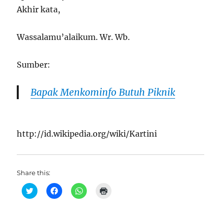
Akhir kata,
Wassalamu’alaikum. Wr. Wb.
Sumber:
Bapak Menkominfo Butuh Piknik
http://id.wikipedia.org/wiki/Kartini
Share this:
C
C
C
C
l
l
l
l
i
i
i
i
c
c
c
c
k
k
k
k