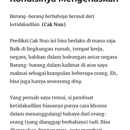
e
o
A
n
r
o
p
n
(
k
p
e
O
(
(
w
Barang-barang berbahaya berasal dari
p
O
O
w
e
p
p
i
ketidakadilan.
(Cak Nun)
n
e
e
n
s
n
n
d
i
s
s
o
n
i
i
w
Prediksi Cak Nun ini bisa berlaku di mana saja.
n
n
n
)
e
n
n
w
e
e
Baik di lingkungan rumah, tempat kerja,
w
w
w
i
w
w
negara, bahkan dalam hubungan antar negara.
n
i
i
d
n
n
Barang-barang dalam kalimat di atas saya
o
d
d
w
o
o
maknai sebagai kumpulan beberapa orang. Eh,
)
w
w
)
)
bisa juga hanya seseorang
ding
.
Yang pernah saya temui, si pembuat
ketidakadilan biasanya punya cara khusus
dalam menanggulangi bahaya dari orang-
orang (yang dianggap berbahaya) tadi. Bisa
diupayakan dengan pura-pura memberi