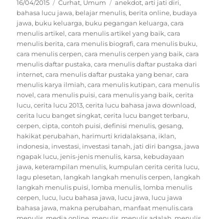
Posted
Categories
Tags
16/04/2015
Curhat
,
Umum
anekdot
,
arti jati diri
,
a
a
a
i
r
r
r
n
on
bahasa lucu jawa
,
belajar menulis
,
berita online
,
budaya
e
e
e
t
o
o
o
(
jawa
,
buku keluarga
,
buku pegangan keluarga
,
cara
n
n
n
O
menulis artikel
,
cara menulis artikel yang baik
,
cara
T
F
W
p
w
a
h
e
menulis berita
,
cara menulis biografi
,
cara menulis buku
,
i
c
a
n
cara menulis cerpen
t
e
,
t
cara menulis cerpen yang baik
s
,
cara
t
b
s
i
menulis daftar pustaka
,
cara menulis daftar pustaka dari
e
o
A
n
r
o
p
n
internet
,
cara menulis daftar pustaka yang benar
,
cara
(
k
p
e
menulis karya ilmiah
,
cara menulis kutipan
,
cara menulis
O
(
(
w
p
O
O
w
novel
,
cara menulis puisi
,
cara menulis yang baik
,
cerita
e
p
p
i
n
e
e
n
lucu
,
cerita lucu 2013
,
cerita lucu bahasa jawa download
,
s
n
n
d
cerita lucu banget singkat
,
cerita lucu banget terbaru
,
i
s
s
o
n
i
i
w
cerpen
,
cipta
,
contoh puisi
,
definisi menulis
,
gesang
,
n
n
n
)
hakikat perubahan
,
harimurti kridalaksana
,
iklan
,
e
n
n
w
e
e
indonesia
,
investasi
,
investasi tanah
,
jati diri bangsa
,
jawa
w
w
w
i
w
w
ngapak lucu
,
jenis-jenis menulis
,
karsa
,
kebudayaan
n
i
i
jawa
,
keterampilan menulis
,
kumpulan cerita cerita lucu
,
d
n
n
o
d
d
lagu plesetan
,
langkah langkah menulis cerpen
,
langkah
w
o
o
langkah menulis puisi
)
w
w
,
lomba menulis
,
lomba menulis
)
)
cerpen
,
lucu
,
lucu bahasa jawa
,
lucu jawa
,
lucu jawa
bahasa jawa
,
makna perubahan
,
manfaat menulis.cara
menulis
,
media online
,
menulis
,
menulis adalah
,
menulis