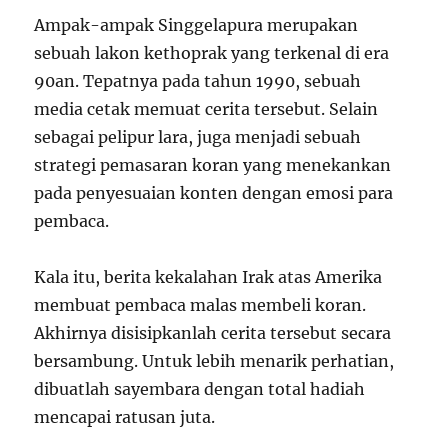
e
n
n
w
e
e
Ampak-ampak Singgelapura merupakan
w
w
w
i
w
w
sebuah lakon kethoprak yang terkenal di era
n
i
i
d
n
n
90an. Tepatnya pada tahun 1990, sebuah
o
d
d
w
o
o
media cetak memuat cerita tersebut. Selain
)
w
w
)
)
sebagai pelipur lara, juga menjadi sebuah
strategi pemasaran koran yang menekankan
pada penyesuaian konten dengan emosi para
pembaca.
Kala itu, berita kekalahan Irak atas Amerika
membuat pembaca malas membeli koran.
Akhirnya disisipkanlah cerita tersebut secara
bersambung. Untuk lebih menarik perhatian,
dibuatlah sayembara dengan total hadiah
mencapai ratusan juta.