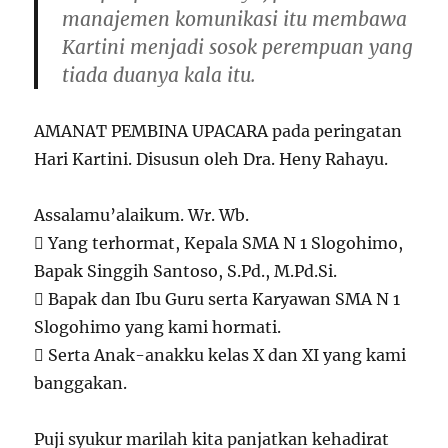
n
n
n
)
manajemen komunikasi itu membawa
e
n
n
w
e
e
Kartini menjadi sosok perempuan yang
w
w
w
i
w
w
tiada duanya kala itu.
n
i
i
d
n
n
o
d
d
w
o
o
)
w
w
AMANAT PEMBINA UPACARA pada peringatan
)
)
Hari Kartini. Disusun oleh Dra. Heny Rahayu.
Assalamu’alaikum. Wr. Wb.
 Yang terhormat, Kepala SMA N 1 Slogohimo,
Bapak Singgih Santoso, S.Pd., M.Pd.Si.
 Bapak dan Ibu Guru serta Karyawan SMA N 1
Slogohimo yang kami hormati.
 Serta Anak-anakku kelas X dan XI yang kami
banggakan.
Puji syukur marilah kita panjatkan kehadirat