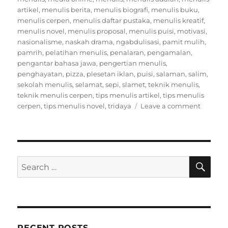
artikel
,
menulis berita
,
menulis biografi
,
menulis buku
,
menulis cerpen
,
menulis daftar pustaka
,
menulis kreatif
,
menulis novel
,
menulis proposal
,
menulis puisi
,
motivasi
,
nasionalisme
,
naskah drama
,
ngabdulisasi
,
pamit mulih
,
pamrih
,
pelatihan menulis
,
penalaran
,
pengamalan
,
pengantar bahasa jawa
,
pengertian menulis
,
penghayatan
,
pizza
,
plesetan iklan
,
puisi
,
salaman
,
salim
,
sekolah menulis
,
selamat
,
sepi
,
slamet
,
teknik menulis
,
teknik menulis cerpen
,
tips menulis artikel
,
tips menulis
on
cerpen
,
tips menulis novel
,
tridaya
Leave a comment
Dunia
Online
Tak
Kenal
Tangga
SE
Search
for:
RECENT POSTS