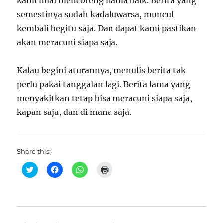
kami nilai mencoreng nama baik. Berita yang
semestinya sudah kadaluwarsa, muncul
kembali begitu saja. Dan dapat kami pastikan
akan meracuni siapa saja.
Kalau begini aturannya, menulis berita tak
perlu pakai tanggalan lagi. Berita lama yang
menyakitkan tetap bisa meracuni siapa saja,
kapan saja, dan di mana saja.
Share this:
C
C
C
C
l
l
l
l
i
i
i
i
c
c
c
c
k
k
k
k
t
t
t
t
o
o
o
o
s
s
s
p
h
h
h
r