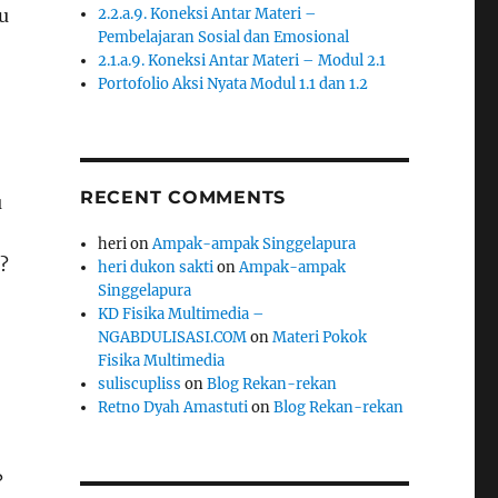
u
2.2.a.9. Koneksi Antar Materi –
Pembelajaran Sosial dan Emosional
2.1.a.9. Koneksi Antar Materi – Modul 2.1
Portofolio Aksi Nyata Modul 1.1 dan 1.2
RECENT COMMENTS
u
heri
on
Ampak-ampak Singgelapura
?
heri dukon sakti
on
Ampak-ampak
Singgelapura
KD Fisika Multimedia –
NGABDULISASI.COM
on
Materi Pokok
Fisika Multimedia
suliscupliss
on
Blog Rekan-rekan
Retno Dyah Amastuti
on
Blog Rekan-rekan
?