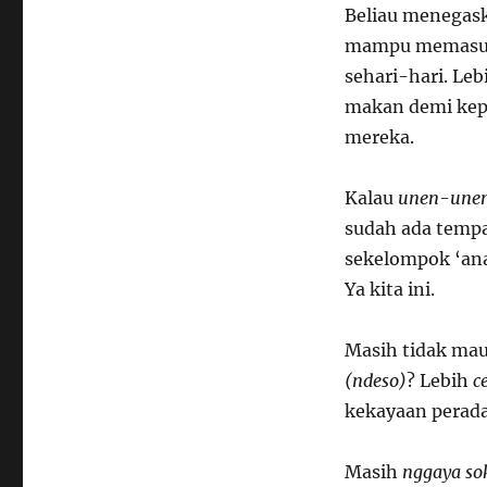
Beliau menegas
mampu memasukk
sehari-hari. Leb
makan demi kepe
mereka.
Kalau
unen-une
sudah ada tempa
sekelompok ‘ana
Ya kita ini.
Masih tidak mau
(ndeso)
? Lebih
c
kekayaan perada
Masih
nggaya so