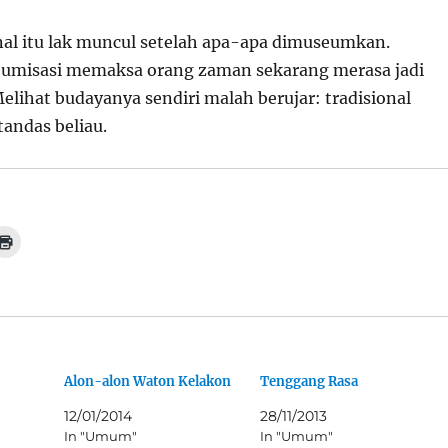
nal itu lak muncul setelah apa-apa dimuseumkan.
misasi memaksa orang zaman sekarang merasa jadi
lihat budayanya sendiri malah berujar: tradisional
tandas beliau.
C
l
i
c
k
t
o
p
r
i
n
t
Alon-alon Waton Kelakon
Tenggang Rasa
(
O
12/01/2014
28/11/2013
p
e
In "Umum"
In "Umum"
n