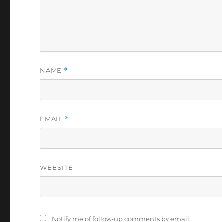
NAME
*
EMAIL
*
WEBSITE
Notify me of follow-up comments by email.